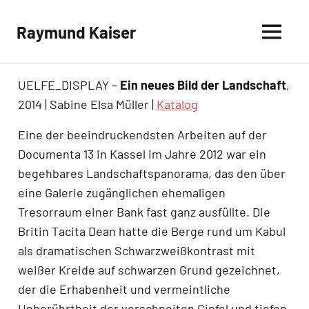
Skip
to
Raymund Kaiser
content
UELFE_DISPLAY –
Ein neues Bild der Landschaft
,
2014 | Sabine Elsa Müller |
Katalog
Eine der beeindruckendsten Arbeiten auf der
Documenta 13 in Kassel im Jahre 2012 war ein
begehbares Landschaftspanorama, das den über
eine Galerie zugänglichen ehemaligen
Tresorraum einer Bank fast ganz ausfüllte. Die
Britin Tacita Dean hatte die Berge rund um Kabul
als dramatischen Schwarzweißkontrast mit
weißer Kreide auf schwarzen Grund gezeichnet,
der die Erhabenheit und vermeintliche
Unberührtheit der verschneiten Gipfel und tiefen